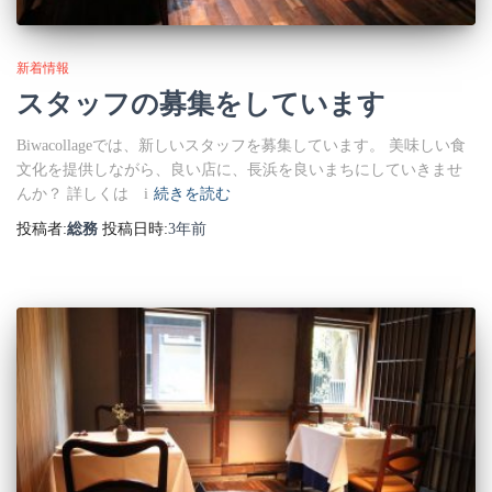
新着情報
スタッフの募集をしています
Biwacollageでは、新しいスタッフを募集しています。 美味しい食
文化を提供しながら、良い店に、長浜を良いまちにしていきませ
んか？ 詳しくは i
続きを読む
投稿者:
総務
投稿日時:
3年
前